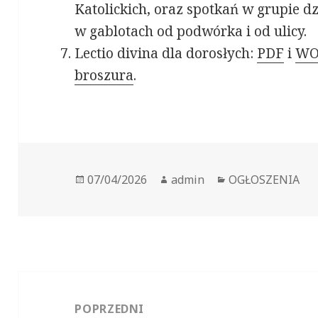
Katolickich, oraz spotkań w grupie dz
w gablotach od podwórka i od ulicy.
Lectio divina dla dorosłych:
PDF
i
WO
broszura
.
Opublikowano
07/04/2026
Autor
admin
Kategorie
OGŁOSZENIA
Zobacz
wpisy
POPRZEDNI