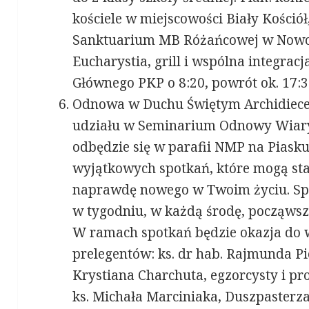
kościele w miejscowości Biały Kościół,
Sanktuarium MB Różańcowej w Nowol
Eucharystia, grill i wspólna integra
Głównego PKP o 8:20, powrót ok. 17:3
Odnowa w Duchu Świętym Archidiecez
udziału w Seminarium Odnowy Wiary 
odbędzie się w parafii NMP na Piask
wyjątkowych spotkań, które mogą sta
naprawdę nowego w Twoim życiu. Spo
w tygodniu, w każdą środę, począwszy
W ramach spotkań będzie okazja do 
prelegentów: ks. dr hab. Rajmunda Pie
Krystiana Charchuta, egzorcysty i pr
ks. Michała Marciniaka, Duszpasterz