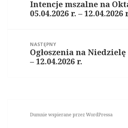
Intencje mszalne na Ok
Poprzedni
05.04.2026 r. – 12.04.2026 r
wpis:
NASTĘPNY
Ogłoszenia na Niedzielę
Następny
– 12.04.2026 r.
wpis:
Dumnie wspierane przez WordPressa