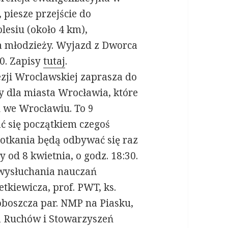
 piesze przejście do
esiu (około 4 km),
cja młodzieży. Wyjazd z Dworca
0. Zapisy
tutaj
.
ji Wroclawskiej zaprasza do
dla miasta Wrocławia, które
u we Wrocławiu. To 9
ć się początkiem czegoś
tkania będą odbywać się raz
 od 8 kwietnia, o godz. 18:30.
wysłuchania nauczań
tkiewicza, prof. PWT, ks.
oboszcza par. NMP na Piasku,
a Ruchów i Stowarzyszeń