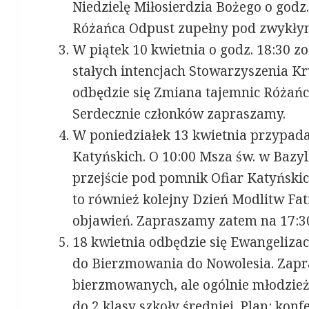
Niedzielę Miłosierdzia Bożego o godz
Różańca Odpust zupełny pod zwykły
W piątek 10 kwietnia o godz. 18:30 
stałych intencjach Stowarzyszenia Kr
odbędzie się Zmiana tajemnic Różańc
Serdecznie członków zapraszamy.
W poniedziałek 13 kwietnia przypada
Katyńskich. O 10:00 Msza św. w Bazy
przejście pod pomnik Ofiar Katyńskic
to również kolejny Dzień Modlitw Fa
objawień. Zapraszamy zatem na 17:3
18 kwietnia odbędzie się Ewangeliz
do Bierzmowania do Nowolesia. Zapr
bierzmowanych, ale ogólnie młodzież
do 2 klasy szkoły średniej. Plan: kon