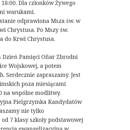
. 18:00. Dla członków Żywego
mi warukami.
zostanie odprawiona Msza św. w
wi Chrystusa. Po Mszy św.
a do Krwi Chrystusa.
 Dzień Pamięci Ofiar Zbrodni
lice Wojskowej, a potem
h. Serdecznie zapraszamy. Jest
timskich poza miesiącami
0 na wspólne modlitwy.
acyjna Pielgrzymka Kandydatów
aszamy nie tylko
 od 7 klasy szkoły podstawowej
ferencja ewangelizacyjna w