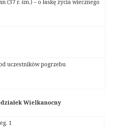
dan (37 r. śm.) – o łaskę życia wiecznego
. od uczestników pogrzebu
niedziałek Wielkanocny
g. 1