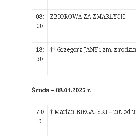
08:
ZBIOROWA ZA ZMARŁYCH
00
18:
†† Grzegorz JANY i zm. z rodz
30
Środa – 08.04.2026 r.
7:0
† Marian BIEGALSKI – int. od 
0