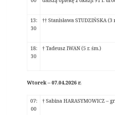
00
dalszą opiekę z okazji 91 r. u
13:
†† Stanisława STUDZIŃSKA (3 r.
30
18:
† Tadeusz IWAN (5 r. śm.)
30
Wtorek – 07.04.2026 r.
07:
† Sabina HARASYMOWICZ – gre
00