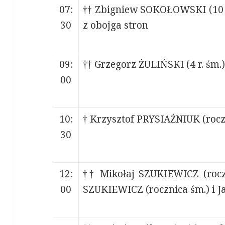
07:
†† Zbigniew SOKOŁOWSKI (10 r. 
30
z obojga stron
09:
†† Grzegorz ŻULIŃSKI (4 r. śm.)
00
10:
† Krzysztof PRYSIAŻNIUK (rocz
30
12:
†† Mikołaj SZUKIEWICZ (roczn
00
SZUKIEWICZ (rocznica śm.) i 