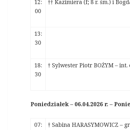
12:
†† Kazimiera (f; 8 r. śm.) i Bog
00
13:
30
18:
† Sylwester Piotr BOŻYM – int
30
Poniedziałek – 06.04.2026 r. – Po
07:
† Sabina HARASYMOWICZ – gre