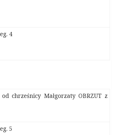
g. 4
 od chrześnicy Małgorzaty OBRZUT z
g. 5