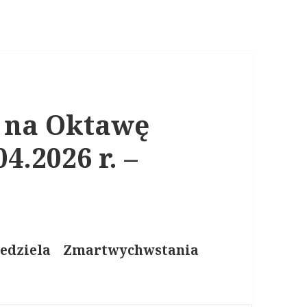
e na Oktawę
4.2026 r. –
iedziela Zm
a
rtwychwstania