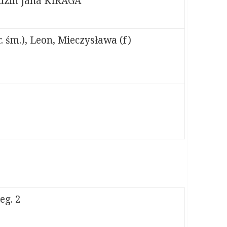
rodzin Jana KIRAGA
 śm.), Leon, Mieczysława (f)
g. 2