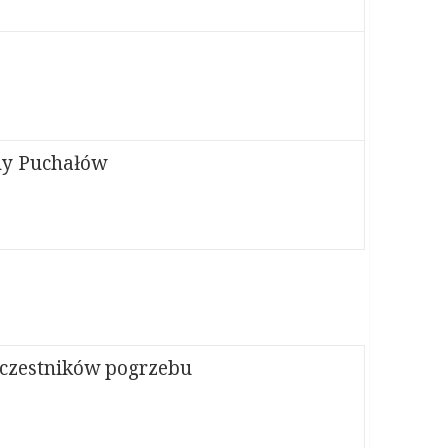
iny Puchałów
uczestników pogrzebu