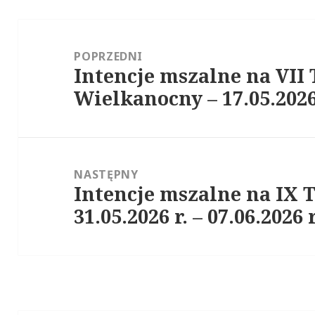
Zobacz
wpisy
POPRZEDNI
Intencje mszalne na VII
Poprzedni
Wielkanocny – 17.05.2026 r
wpis:
NASTĘPNY
Intencje mszalne na IX 
Następny
31.05.2026 r. – 07.06.2026 r
wpis: