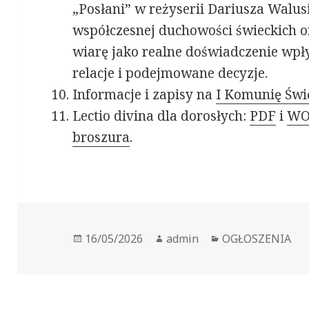
„Posłani” w reżyserii Dariusza Walus
współczesnej duchowości świeckich or
wiarę jako realne doświadczenie wpł
relacje i podejmowane decyzje.
Informacje i zapisy na
I Komunię Świ
Lectio divina dla dorosłych:
PDF
i
WO
broszura
.
Opublikowano
16/05/2026
Autor
admin
Kategorie
OGŁOSZENIA