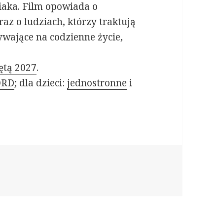
iaka. Film opowiada o
az o ludziach, którzy traktują
ywające na codzienne życie,
ętą 2027
.
RD
; dla dzieci:
jednostronne
i