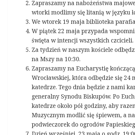
Zapraszamy na nabożeństwa majowe, 
wtorki modlimy się litanią w języku ł
We wtorek 19 maja biblioteka parafia
W piątek 22 maja przypada wspomnien
święta w intencji wszystkich czcicieli.
Za tydzień w naszym kościele odbędzi
na Mszy na 10:30.
Zapraszamy na Eucharystię kończącą 
Wrocławskiej, która odbędzie się 24 
katedrze. Tego dnia będzie z nami ka
generalny Synodu Biskupów. Po Euch
katedrze około pół godziny, aby raz
Muzycznym modlić się śpiewem, a na
podwieczorek do ogrodów Papieskieg
Dzień wcześniej, 23 maja o godz. 19: