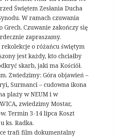
przed Świętem Zesłania Ducha
a Synodu. W ramach czuwania
o Grech. Czuwanie zakończy się
erdecznie zapraszamy.
 rekolekcje o różańcu świętym
szony jest każdy, kto chciałby
odkryć skarb, jaki ma Kościół.
em. Zwiedzimy: Góra objawień –
aryi, Surmanci – cudowna ikona
 na plaży w NEUM i w
AVICA, zwiedzimy Mostar,
ów. Termin 3-14 lipca Koszt
 u ks. Radka.
sce trafi film dokumentalny