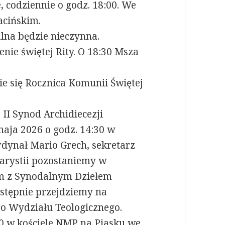
codziennie o godz. 18:00. We
acińskim.
lna będzie nieczynna.
ie świętej Rity. O 18:30 Msza
e się Rocznica Komunii Świętej
II Synod Archidiecezji
maja 2026 o godz. 14:30 w
rdynał Mario Grech, sekretarz
arystii pozostaniemy w
em z Synodalnym Dziełem
stępnie przejdziemy na
o Wydziału Teologicznego.
00 w kościele NMP na Piasku we