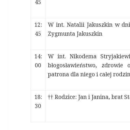
45
12:
W int. Natalii Jakuszkin w dn
45
Zygmunta Jakuszkin
14:
W int. Nikodema Stryjakiewi
00
błogosławieństwo, zdrowie 
patrona dla niego i całej rodzi
18:
†† Rodzice: Jan i Janina, brat S
30