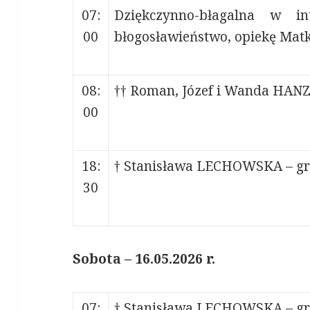
07:
Dziękczynno-błagalna w i
00
błogosławieństwo, opiekę Matk
08:
†† Roman, Józef i Wanda HA
00
18:
† Stanisława LECHOWSKA – gr
30
Sobota – 16.05.2026 r.
07:
† Stanisława LECHOWSKA – gr