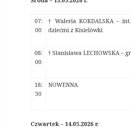
Środa – 13.05.2026 r.
07:
† Waleria KORDALSKA – int.
00
dziećmi z Kisielówki
08:
† Stanisława LECHOWSKA – gr
00
18:
NOWENNA
30
Czwartek – 14.05.2026 r.