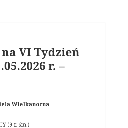
 na VI Tydzień
05.2026 r. –
iela
Wielk
a
nocn
a
 (9 r. śm.)