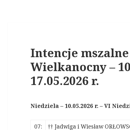
Intencje mszalne
Wielkanocny – 10.
17.05.2026 r.
Niedziela – 1
0
.
0
5
.
202
6
r. –
V
I
Niedz
07:
†† Jadwiga i Wiesław ORŁOWSCY