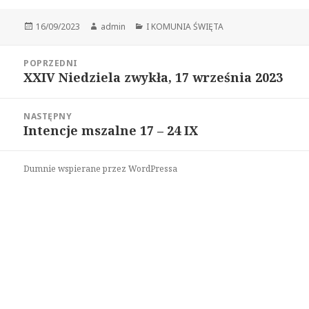
Opublikowano
16/09/2023
Autor
admin
Kategorie
I KOMUNIA ŚWIĘTA
Zobacz
POPRZEDNI
wpisy
XXIV Niedziela zwykła, 17 września 2023
Poprzedni
wpis:
NASTĘPNY
Intencje mszalne 17 – 24 IX
Następny
wpis:
Dumnie wspierane przez WordPressa