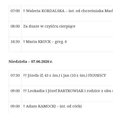
07:00
†
W
a
leri
a
KORD
A
LSK
A
– int. od
chrześni
a
k
a
M
a
r
08:00
Za dusze w czyśćcu cierpiące
18:30
† Maria KRUCK – greg. 6
Niedziela – 07.06.2026 r.
07:30
†† Józefa (f; 43 r. śm.) i Jan (10 r. śm.) FIGURSCY
09:00
†† Leokadia i Józef BARTKOWIAK i rodzice z obu 
09:00
† Adam KAMOCKI – int. od córki