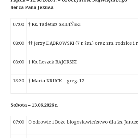
Serc
a
P
a
n
a
Jezus
a
07:00
† Ks. Tadeusz SKIBIŃSKI
08:00
†† Jerzy DĄBROWSKI (7 r. śm.) oraz zm. rodzice i
08:00
† Ks. Leszek BAJORSKI
18:30
† Maria KRUCK – greg. 12
Sobota – 13.06.2026 r.
07:00
O
zdrowie i Boże błogosławieństwo dl
a
ks. J
a
nus