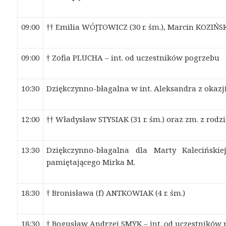
09:00
†† Emilia WÓJTOWICZ (30 r. śm.), Marcin KOZIŃSKI 
09:00
† Zofia PLUCHA – int. od uczestników pogrzebu
10:30
Dziękczynno-błagalna w int. Aleksandra z okazj
12:00
†† Władysław STYSIAK (31 r. śm.) oraz zm. z rod
13:30
D
ziękczynno-błagalna dl
a
M
a
rty K
a
leciński
p
a
mięt
a
j
ą
cego Mirk
a
M.
18:30
† Bronisława (f) ANTKOWIAK (4 r. śm.)
18:30
† Bogusław Andrzej SMYK – int. od uczestników