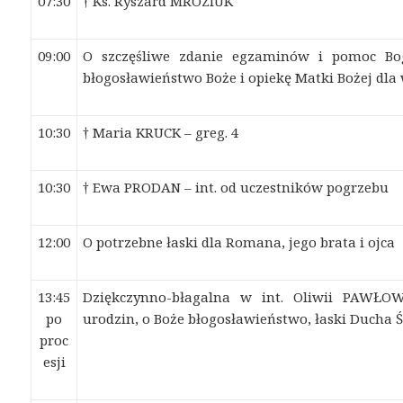
07:30
† Ks. Ryszard MROZIUK
09:00
O szczęśliwe zdanie egzaminów i pomoc Bog
błogosławieństwo Boże i opiekę Matki Bożej dl
10:30
† Maria KRUCK – greg. 4
10:30
† Ewa PRODAN – int. od uczestników pogrzebu
12:00
O potrzebne łaski dla Romana, jego brata i ojca
13:45
Dziękczynno-błagalna w int. Oliwii PAWŁOW
po
urodzin, o Boże błogosławieństwo, łaski Ducha Ś
proc
esji