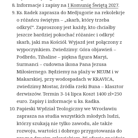
Informacje i zapisy na
I Komunię Świętą 2027
.
Ks. Radek zaprasza do Medjugorie na rekolekcje
o różańcu świętym – „skarb, który trzeba
odkryć”. Zaproszony jest każdy, kto chciałby
jeszcze bardziej pokochać różaniec i odkryć
skarb, jaki ma Kościół. Wyjazd jest połączony z
wypoczynkiem. Zwiedzimy: Góra objawień –
Podbrdo, Tihaline – piękna figura Maryi,
Surmanci – cudowna ikona Pana Jezusa
Miłosiernego. Będziemy na plaży w NEUM i w
Makarskiej, przy wodospadach w KRAVICA,
zwiedzimy Mostar, źródła rzeki Buna – klasztor
derwiszów. Termin 3-14 lipca Koszt 1400 zł+250
euro. Zapisy i informacje u ks. Radka.
Papieski Wydział Teologiczny we Wrocławiu
zaprasza na studia wszystkich młodych ludzi,
którzy szukają nie tylko zawodu, ale także
rozwoju, wartości i dobrego przygotowania do
pracy z drugim człowiekiem. W ofercie znajdują