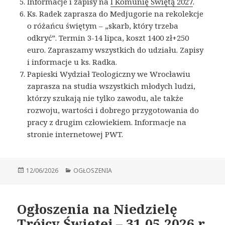
Informacje i zapisy na
I Komunię Świętą 2027
.
Ks. Radek zaprasza do Medjugorie na rekolekcje
o różańcu świętym – „skarb, który trzeba
odkryć”. Termin 3-14 lipca, koszt 1400 zł+250
euro. Zapraszamy wszystkich do udziału. Zapisy
i informacje u ks. Radka.
Papieski Wydział Teologiczny we Wrocławiu
zaprasza na studia wszystkich młodych ludzi,
którzy szukają nie tylko zawodu, ale także
rozwoju, wartości i dobrego przygotowania do
pracy z drugim człowiekiem. Informacje na
stronie internetowej PWT.
Opublikowano
12/06/2026
Kategorie
OGŁOSZENIA
Ogłoszenia na Niedzielę
Trójcy Świętej – 31.05.2026 r.