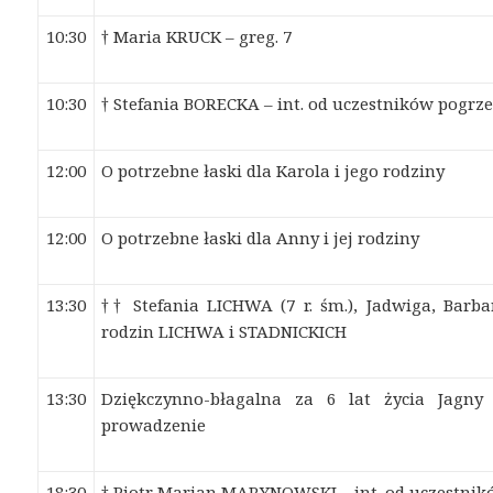
10:30
† Maria KRUCK – greg. 7
10:30
† Stefania BORECKA – int. od uczestników pogrz
12:00
O potrzebne łaski dla Karola i jego rodziny
12:00
O potrzebne łaski dla Anny i jej rodziny
13:30
†† Stefania LICHWA (7 r. śm.), Jadwiga, Barba
rodzin LICHWA i STADNICKICH
13:30
Dziękczynno-błagalna za 6 lat życia Jagn
prowadzenie
18:30
† Piotr Marian MARYNOWSKI – int. od uczestni