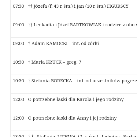
07:30
†† Józefa (f; 43 r. śm.) i Jan (10 r. śm.) FIGURSCY
09:00
†† Leokadia i Józef BARTKOWIAK i rodzice z obu 
09:00
† Adam KAMOCKI – int. od córki
10:30
† Maria KRUCK – greg. 7
10:30
† Stefania BORECKA – int. od uczestników pogrz
12:00
O potrzebne łaski dla Karola i jego rodziny
12:00
O potrzebne łaski dla Anny i jej rodziny
13:30
†† Stefania LICHWA (7 r. śm.), Jadwiga, Barba