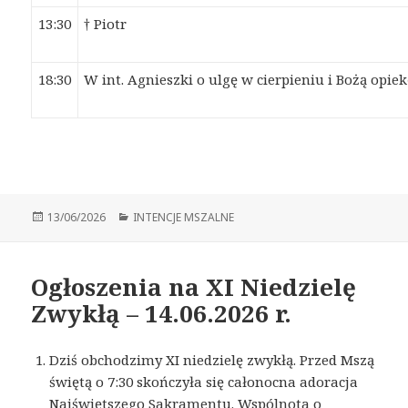
13:30
† Piotr
18:30
W int. Agnieszki o ulgę w cierpieniu i Bożą opie
Opublikowano
13/06/2026
Kategorie
INTENCJE MSZALNE
Ogłoszenia na XI Niedzielę
Zwykłą – 14.06.2026 r.
Dziś obchodzimy XI niedzielę zwykłą. Przed Mszą
świętą o 7:30 skończyła się całonocna adoracja
Najświętszego Sakramentu. Wspólnota o