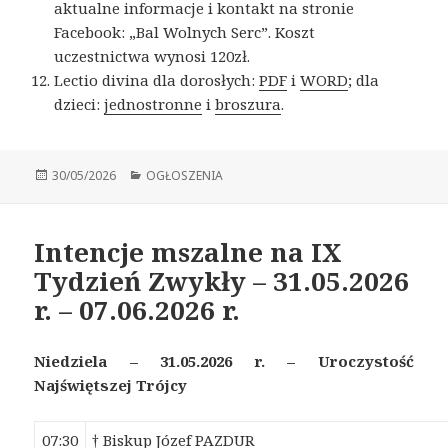
aktualne informacje i kontakt na stronie
Facebook: „Bal Wolnych Serc”. Koszt
uczestnictwa wynosi 120zł.
Lectio divina dla dorosłych:
PDF
i
WORD
; dla
dzieci:
jednostronne
i
broszura
.
Opublikowano
30/05/2026
Kategorie
OGŁOSZENIA
Intencje mszalne na IX
Tydzień Zwykły – 31.05.2026
r. – 07.06.2026 r.
Niedziela –
31
.
0
5
.
202
6
r. –
Uroczystość
N
a
jświętszej Trójcy
07:30
† Biskup Józef PAZDUR