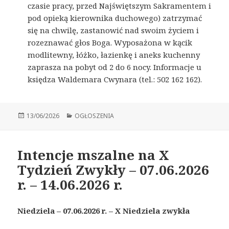
czasie pracy, przed Najświętszym Sakramentem i
pod opieką kierownika duchowego) zatrzymać
się na chwilę, zastanowić nad swoim życiem i
rozeznawać głos Boga. Wyposażona w kącik
modlitewny, łóżko, łazienkę i aneks kuchenny
zaprasza na pobyt od 2 do 6 nocy. Informacje u
księdza Waldemara Cwynara (tel.: 502 162 162).
Opublikowano
13/06/2026
Kategorie
OGŁOSZENIA
Intencje mszalne na X
Tydzień Zwykły – 07.06.2026
r. – 14.06.2026 r.
Niedziela – 07.06.2026 r.
–
X Niedziel
a
zwykł
a