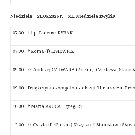
Niedziela – 21.06.2026 r. – XII Niedziel
a
zwykł
a
07:30
† bp. Tadeusz RYBAK
07:30
† Roma (f) LISIEWICZ
09:00
†† Andrzej CZUWARA (7 r. śm.), Czesława, Stanisł
09:00
Dziękczynno-błagalna z okazji 91 r. urodzin Bro
10:30
† Maria KRUCK – greg. 21
12:00
†† Cyryla (f; 45 r. śm.) Krzysztof, Stanisław i S