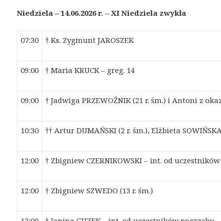
Niedziela – 14.06.2026 r.
–
X
I
Niedziel
a
zwykł
a
07:30
† Ks. Zygmunt JAROSZEK
09:00
† Maria KRUCK – greg. 14
09:00
† Jadwiga PRZEWOŹNIK (21 r. śm.) i Antoni z oka
10:30
†† Artur DUMAŃSKI (2 r. śm.), Elżbieta SOWIŃSKA 
12:00
† Zbigniew CZERNIKOWSKI – int. od uczestnikó
12:00
† Zbigniew SZWEDO (13 r. śm.)
12:00
† Janina GUZEK – int. od uczestników pogrzebu