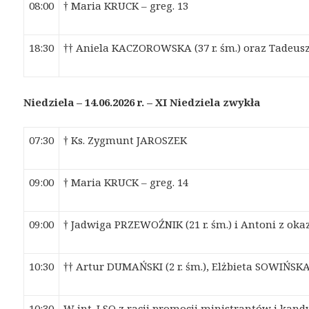
08:00
† Maria KRUCK – greg. 13
18:30
†† Aniela KACZOROWSKA (37 r. śm.) oraz Tade
Niedziela – 14.06.2026 r. – XI Niedziel
a
zwykł
a
07:30
† Ks. Zygmunt JAROSZEK
09:00
† Maria KRUCK – greg. 14
09:00
† Jadwiga PRZEWOŹNIK (21 r. śm.) i Antoni z oka
10:30
†† Artur DUMAŃSKI (2 r. śm.), Elżbieta SOWIŃSKA 
10:30
W int. LSO z racji promocji ministrantów i kan