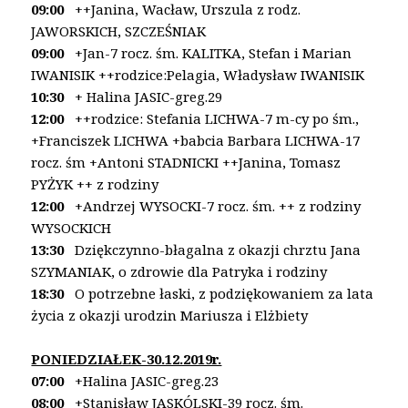
09:00
++Janina, Wacław, Urszula z rodz.
JAWORSKICH,
SZCZEŚNIAK
09:00
+Jan-7 rocz. śm. KALITKA, Stefan i Marian
IWANISIK
++rodzice:Pelagia, Władysław IWANISIK
10:30
+ Halina JASIC-greg.29
12:00
++rodzice: Stefania LICHWA-7 m-cy po śm.,
+Franciszek LICHWA
+babcia Barbara LICHWA-17
rocz. śm
+Antoni STADNICKI ++Janina, Tomasz
PYŻYK
++ z rodziny
12:00
+Andrzej WYSOCKI-7 rocz. śm.
++ z rodziny
WYSOCKICH
13:30
Dziękczynno-błagalna z okazji chrztu Jana
SZYMANIAK, o zdrowie dla Patryka i rodziny
18:30
O potrzebne łaski, z podziękowaniem za lata
życia
z okazji urodzin Mariusza i Elżbiety
PONIEDZIAŁEK-30.12.2019r.
07:00
+Halina JASIC-greg.23
08:00
+Stanisław JASKÓLSKI-39 rocz. śm.