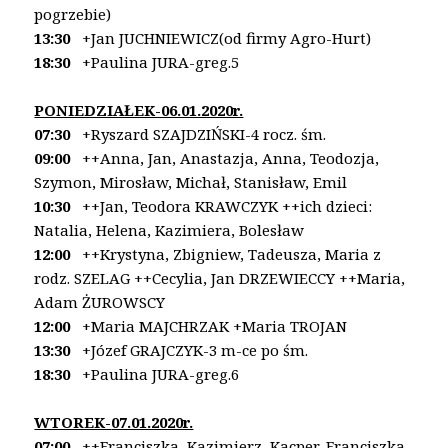
pogrzebie)
13:30
+Jan JUCHNIEWICZ(od firmy Agro-Hurt)
18:30
+Paulina JURA-greg.5
PONIEDZIAŁEK-06.01.2020r.
07:30
+Ryszard SZAJDZIŃSKI-4 rocz. śm.
09:00
++Anna, Jan, Anastazja, Anna, Teodozja,
Szymon,
Mirosław, Michał, Stanisław, Emil
10:30
++Jan, Teodora KRAWCZYK
++ich dzieci:
Natalia, Helena, Kazimiera, Bolesław
12:00
++Krystyna, Zbigniew, Tadeusza, Maria z
rodz.
SZELAG ++Cecylia, Jan DRZEWIECCY
++Maria,
Adam ŻUROWSCY
12:00
+Maria MAJCHRZAK +Maria TROJAN
13:30
+Józef GRAJCZYK-3 m-ce po śm.
18:30
+Paulina JURA-greg.6
WTOREK-
07.01.2020r.
07:00
++Franciszka, Kazimierz, Kacper, Franciszka,