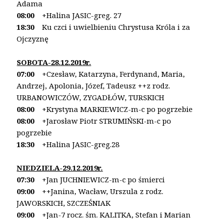
Adama
08:00
+Halina JASIC-greg. 27
18:30
Ku czci i uwielbieniu Chrystusa Króla i za
Ojczyznę
SOBOTA-28.12.2019r.
07:00
+Czesław, Katarzyna, Ferdynand, Maria,
Andrzej,
Apolonia, Józef, Tadeusz ++z rodz.
URBANOWICZÓW,
ZYGADŁÓW, TURSKICH
08:00
+Krystyna MARKIEWICZ-m-c po pogrzebie
08:00
+Jarosław Piotr STRUMIŃSKI-m-c po
pogrzebie
18:30
+Halina JASIC-greg.28
NIEDZIELA-29.12.2019r.
07:30
+Jan JUCHNIEWICZ-m-c po śmierci
09:00
++Janina, Wacław, Urszula z rodz.
JAWORSKICH,
SZCZEŚNIAK
09:00
+Jan-7 rocz. śm. KALITKA, Stefan i Marian