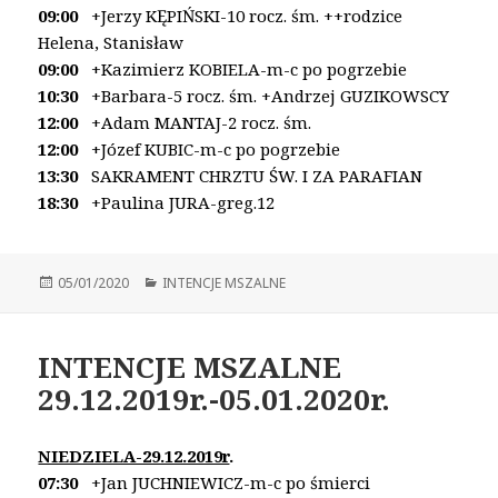
09:00
+Jerzy KĘPIŃSKI-10 rocz. śm.
++rodzice
Helena, Stanisław
09:00
+Kazimierz KOBIELA-m-c po pogrzebie
10:30
+Barbara-5 rocz. śm. +Andrzej GUZIKOWSCY
12:00
+Adam MANTAJ-2 rocz. śm.
12:00
+Józef KUBIC-m-c po pogrzebie
13:30
SAKRAMENT CHRZTU ŚW. I ZA PARAFIAN
18:30
+Paulina JURA-greg.12
Opublikowano
05/01/2020
Kategorie
INTENCJE MSZALNE
INTENCJE MSZALNE
29.12.2019r.-05.01.2020r.
NIEDZIELA-29.12.2019r
.
07:30
+Jan JUCHNIEWICZ-m-c po śmierci