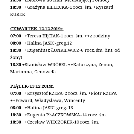
18:30
+Grażyna BIELECKA-1 rocz. śm. +Ryszard
KUREK
CZWARTEK-12.12.2019r.
07:00
+Teresa HĘCIAK-1 rocz. śm. ++z rodziny
08:00
+Halina JASIC-greg.12
18:30
+Eugeniusz ŁUNKIEWICZ-6 rocz. śm. (int. od
żony)
18:30
+Stanisław WRÓBEL ++Katarzyna, Zenon,
Marianna,
Genowefa
PIĄTEK-13.12.2019r.
07:00
+Krzysztof RZEPA-2 rocz. śm. +Piotr RZEPA
++Edward, Władysława, Wincenty
08:00
+Halina JASIC-greg. 13
18:30
+Eugenia PŁACZKOWSKA-14 rocz. śm.
18:30
+Czesław WIECZOREK-10 rocz. śm.