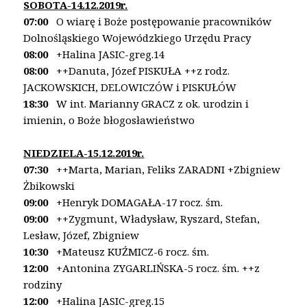
SOBOTA-14.12.2019r.
07:00
O wiarę i Boże postępowanie pracowników
Dolnośląskiego Wojewódzkiego Urzędu Pracy
08:00
+Halina JASIC-greg.14
08:00
++Danuta, Józef PISKUŁA ++z rodz.
JACKOWSKICH,
DELOWICZÓW i PISKUŁÓW
18:30
W int. Marianny GRACZ z ok. urodzin i
imienin,
o Boże błogosławieństwo
NIEDZIELA-15.12.2019r.
07:30
++Marta, Marian, Feliks ZARADNI
+Zbigniew
Żbikowski
09:00
+Henryk DOMAGAŁA-17 rocz. śm.
09:00
++Zygmunt, Władysław, Ryszard, Stefan,
Lesław,
Józef, Zbigniew
10:30
+Mateusz KUŹMICZ-6 rocz. śm.
12:00
+Antonina ZYGARLIŃSKA-5 rocz. śm. ++z
rodziny
12:00
+Halina JASIC-greg.15