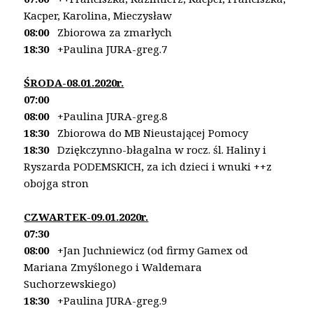
Kacper,
Karolina, Mieczysław
08:00
Zbiorowa za zmarłych
18:30
+Paulina JURA-greg.7
ŚRODA-08.01.2020r.
07:00
08:00
+Paulina JURA-greg.8
18:30
Zbiorowa do MB Nieustającej Pomocy
18:30
Dziękczynno-błagalna w rocz. śl. Haliny i
Ryszarda
PODEMSKICH, za ich dzieci i wnuki ++z
obojga stron
CZWARTEK-09.01.2020r.
07:30
08:00
+Jan Juchniewicz (od firmy Gamex od
Mariana
Zmyślonego i Waldemara
Suchorzewskiego)
18:30
+Paulina JURA-greg.9