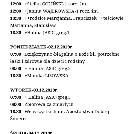
12:00
+Stefan GOLIŃSKI-1 rocz. śm.
12:00
+Janina WAJEROWSKA-1 rocz. śm.
13:30
++rodzice Marcjanna, Franciszek
++teściowie
Marianna, Stanisław
18:30
+Halina JASIC-greg.1
PONIEDZIAŁEK-02.12.2019r.
07:00
Dziękczynno-błagalna o Boże bł., potrzebne
łaski
i zdrowie dla dzieci i rodziny
08:00
+ Halina JASIC-greg.2
18:30
+Monika LISOWSKA
WTOREK-03.12
.2019r.
07:00
+ Halina JASIC-greg.3
08:00
Zbiorowa za zmarłych
18:30
We wszystkich int. Apostolstwa Dobrej
Śmierci
ŚRODA-04.12.2019r.