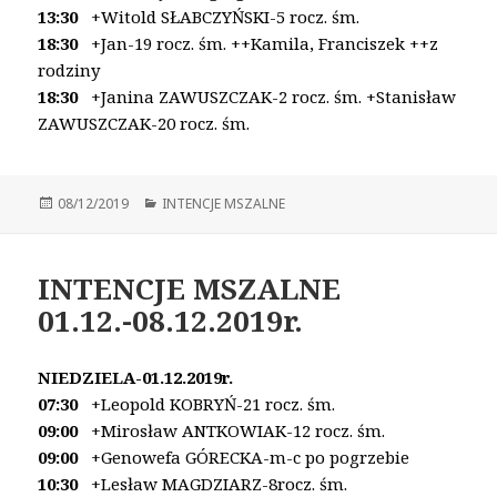
13:30
+Witold SŁABCZYŃSKI-5 rocz. śm.
18:30
+Jan-19 rocz. śm. ++Kamila, Franciszek ++z
rodziny
18:30
+Janina ZAWUSZCZAK-2 rocz. śm.
+Stanisław
ZAWUSZCZAK-20 rocz. śm.
Opublikowano
08/12/2019
Kategorie
INTENCJE MSZALNE
INTENCJE MSZALNE
01.12.-08.12.2019r.
NIEDZIELA-01.12.2019r.
07:30
+Leopold KOBRYŃ-21 rocz. śm.
09:00
+Mirosław ANTKOWIAK-12 rocz. śm.
09:00
+Genowefa GÓRECKA-m-c po pogrzebie
10:30
+Lesław MAGDZIARZ-8rocz. śm.