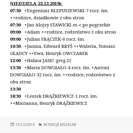
NIEDZIELA-22.12.2019r.
07:30
+Eugeniusz KLEPUSZEWSKI-7 rocz. śm.
++rodzice, dziadkowie z obu stron
07:30
+Jan Alojzy STAWICKI-m-c po pogrzebie
09:00
+Adam ++rodzice, rodzeństwo z obu stron
09:00
+Julian FRĄCZEK-6 rocz. śm.
10:30
+Janina, Edward KRYŚ ++Waleria, Tomasz
GŁADCY ++Ewa, Henryk OWCZAREK
12:00
+Halina JASIC-greg.22
13:30
+Maria DOWGIAŁO-4 rocz. śm.
+Antoni
DOWGIAŁO-32 rocz. śm.
++rodzice, rodzeństwo z
obu stron
13:30
18:30
+Leszek DRĄŻKIEWICZ-1 rocz. śm.
++Marianna, Henryk DRĄŻKIEWICZ
Opublikowano
15/12/2019
Kategorie
INTENCJE MSZALNE