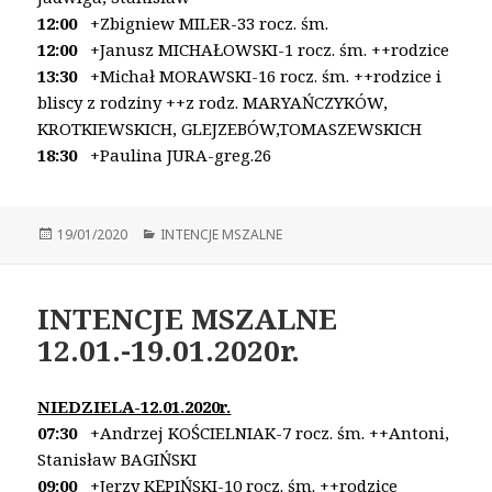
12:00
+Zbigniew MILER-33 rocz. śm.
12:00
+Janusz MICHAŁOWSKI-1 rocz. śm. ++rodzice
13:30
+Michał MORAWSKI-16 rocz. śm. ++rodzice i
bliscy
z rodziny ++z rodz. MARYAŃCZYKÓW,
KROTKIEWSKICH, GLEJZEBÓW,TOMASZEWSKICH
18:30
+Paulina JURA-greg.26
Opublikowano
19/01/2020
Kategorie
INTENCJE MSZALNE
INTENCJE MSZALNE
12.01.-19.01.2020r.
NIEDZIELA-12.01.2020r.
07:30
+Andrzej KOŚCIELNIAK-7 rocz. śm.
++Antoni,
Stanisław BAGIŃSKI
09:00
+Jerzy KĘPIŃSKI-10 rocz. śm.
++rodzice