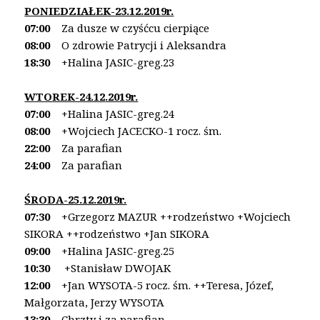
PONIEDZIAŁEK-23.12.2019r.
07:00
Za dusze w czyśćcu cierpiące
08:00
O zdrowie Patrycji i Aleksandra
18:30
+Halina JASIC-greg.23
WTOREK-24.12
.2019r.
07:00
+Halina JASIC-greg.24
08:00
+Wojciech JACECKO-1 rocz. śm.
22:00
Za parafian
24:00
Za parafian
ŚRODA-25.12.2019r.
07:30
+Grzegorz MAZUR ++rodzeństwo
+Wojciech
SIKORA ++rodzeństwo +Jan SIKORA
09:00
+Halina JASIC-greg.25
10:30
+Stanisław DWOJAK
12:00
+Jan WYSOTA-5 rocz. śm.
++Teresa, Józef,
Małgorzata, Jerzy WYSOTA
13:30
Chrzty i za parafian