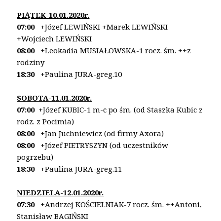
PIĄTEK-10.01.2020r.
07:00
+Józef LEWIŃSKI +Marek LEWIŃSKI
+Wojciech LEWIŃSKI
08:00
+Leokadia MUSIAŁOWSKA-1 rocz. śm. ++z
rodziny
18:30
+Paulina JURA-greg.10
SOBOTA-11.01.2020r.
07:00
+Józef KUBIC-1 m-c po śm. (od Staszka Kubic z
rodz.
z Pocimia)
08:00
+Jan Juchniewicz (od firmy Axora)
08:00
+Józef PIETRYSZYN (od uczestników
pogrzebu)
18:30
+Paulina JURA-greg.11
NIEDZIELA-12.01.2020r.
07:30
+Andrzej KOŚCIELNIAK-7 rocz. śm.
++Antoni,
Stanisław BAGIŃSKI