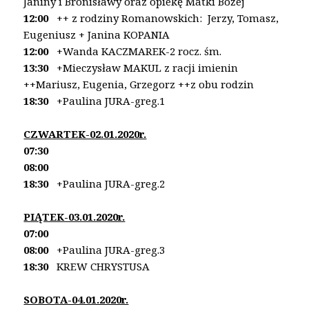
Janiny
i Bronisławy oraz opiekę Matki Bożej
12:00
++ z rodziny Romanowskich: Jerzy, Tomasz,
Eugeniusz + Janina KOPANIA
12:00
+Wanda KACZMAREK-2 rocz. śm.
13:30
+Mieczysław MAKUL z racji imienin
++Mariusz,
Eugenia, Grzegorz ++z obu rodzin
18:30
+Paulina JURA-greg.1
CZWARTEK-02.01.2020r.
07:30
08:00
18:30
+Paulina JURA-greg.2
PIĄTEK-03.01.2020r.
07:00
08:00
+Paulina JURA-greg.3
18:30
KREW CHRYSTUSA
SOBOTA-04.01.2020r.