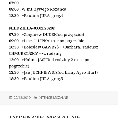
07:00
08:00
W int. Żywego Różańca
18:30
+Paulina JURA-greg.4
NIEDZIELA-05.01.2020r.
07:30
+Zbigniew DUDEK(od przyjaciół)
09:00
+Leszek LIPKA-m-c po pogrzebie
10:30
+Bolesław GAWRYŚ
++Barbara, Tadeusz
CHMURZYŃSCY ++z rodziny
12:00
+Halina JASIC(od rodziny 2 m-ce po
pogrzebie)
13:30
+Jan JUCHNIEWICZ(od firmy Agro-Hurt)
18:30
+Paulina JURA-greg.5
Opublikowano
29/12/2019
Kategorie
INTENCJE MSZALNE
INTENCJE MSZALNE