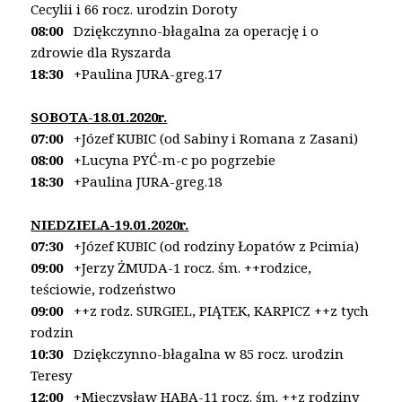
Cecylii i 66 rocz. urodzin Doroty
08:00
Dziękczynno-błagalna za operację i o
zdrowie
dla Ryszarda
18:30
+Paulina JURA-greg.17
SOBOTA-18.01.2020r.
07:00
+Józef KUBIC (od Sabiny i Romana z Zasani)
08:00
+Lucyna PYĆ-m-c po pogrzebie
18:30
+Paulina JURA-greg.18
NIEDZIELA-19.01.2020r.
07:30
+Józef KUBIC (od rodziny Łopatów z Pcimia)
09:00
+Jerzy ŻMUDA-1 rocz. śm.
++rodzice,
teściowie, rodzeństwo
09:00
++z rodz. SURGIEL, PIĄTEK, KARPICZ
++z tych
rodzin
10:30
Dziękczynno-błagalna w 85 rocz. urodzin
Teresy
12:00
+Mieczysław HABA-11 rocz. śm. ++z rodziny