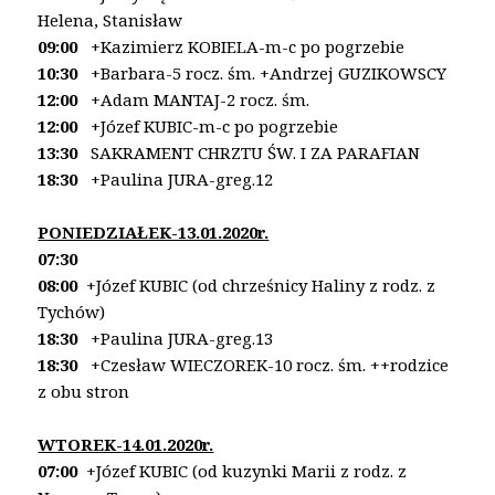
Helena, Stanisław
09:00
+Kazimierz KOBIELA-m-c po pogrzebie
10:30
+Barbara-5 rocz. śm. +Andrzej GUZIKOWSCY
12:00
+Adam MANTAJ-2 rocz. śm.
12:00
+Józef KUBIC-m-c po pogrzebie
13:30
SAKRAMENT CHRZTU ŚW. I ZA PARAFIAN
18:30
+Paulina JURA-greg.12
PONIEDZIAŁEK-13.01.2020r.
07:30
08:00
+Józef KUBIC (od chrześnicy Haliny z rodz. z
Tychów)
18:30
+Paulina JURA-greg.13
18:30
+Czesław WIECZOREK-10 rocz. śm.
++rodzice
z obu stron
WTOREK-
14.01.2020r.
07:00
+Józef KUBIC (od kuzynki Marii z rodz. z