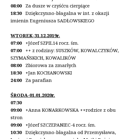
08:00
Za dusze w czyśćcu cierpiące
18:30
Dziękczynno-błagalna w int. z okazji
imienin
Eugeniusza SADŁOWSKIEGO
WTOREK-31.12
.2019r.
07:00
+Józef SZPIL14 rocz. śm.
07:00
++ z rodziny: SUSZKÓW, KOWALCZYKÓW,
SZYMAŃSKICH, KOWALIKÓW
08:00
Zbiorowa za zmarłych
18:30
+Jan KOCHANOWSKI
24:00
Za parafian
ŚRODA-01.01.2020r.
07:30
09:00
+Anna KONARKOWSKA ++rodzice z obu
stron
09:00
+Józef SZCZEPANIEC-4 rocz. śm.
10:30
Dziękczynno-błagalna od Przemysława,