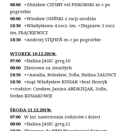
08:00
+Zdzisław CZESNY vel PISKORSKI-m-c po
pogrzebie
08:00
+Wiesław OSIŃSKI-z racji urodzin
18:30
+Władysława-4 rocz. śm. +Zbigniew-3 rocz.
śm.
FRĄCKIEWICZ
18:30
+Andrzej STĘPIEŃ-m-c po pogrzebie
WTOREK-10.12
.2019r.
07:00
+Halina JASIC-greg.10
08:00
Zbiorowa za zmarłych
18:30
++Amalia, Bolesław, Zofia, Halina ZAŁUSCY
18:30
+mąż Władysław KUSIAK +brat Henryk
++rodzice: Czesław, Janina ANDRZEJAK,
Zofia,
Stefan KUSIAKOWIE
ŚRODA-11.12.2019r.
07:00
W int. nawrócenia rodziców i dzieci
08:00
+Halina JASIC-greg.11
18:30
Zbiorowa do NMP Nieustającej Pomocy