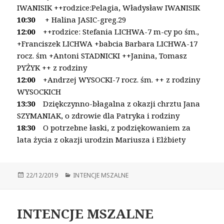
IWANISIK
++rodzice:Pelagia, Władysław IWANISIK
10:30
+ Halina JASIC-greg.29
12:00
++rodzice: Stefania LICHWA-7 m-cy po śm.,
+Franciszek LICHWA
+babcia Barbara LICHWA-17
rocz. śm
+Antoni STADNICKI ++Janina, Tomasz
PYŻYK
++ z rodziny
12:00
+Andrzej WYSOCKI-7 rocz. śm. ++ z rodziny
WYSOCKICH
13:30
Dziękczynno-błagalna z okazji chrztu Jana
SZYMANIAK,
o zdrowie dla Patryka i rodziny
18:30
O potrzebne łaski, z podziękowaniem za
lata życia z okazji
urodzin Mariusza i Elżbiety
Opublikowano
22/12/2019
Kategorie
INTENCJE MSZALNE
INTENCJE MSZALNE