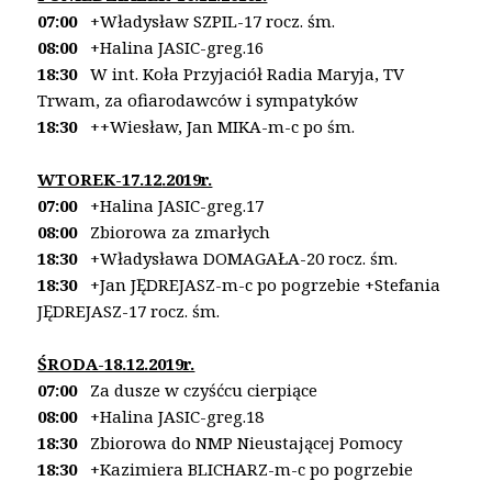
07:00
+Władysław SZPIL-17 rocz. śm.
08:00
+Halina JASIC-greg.16
18:30
W int. Koła Przyjaciół Radia Maryja, TV
Trwam,
za ofiarodawców i sympatyków
18:30
++Wiesław, Jan MIKA-m-c po śm.
WTOREK-17.12
.2019r.
07:00
+Halina JASIC-greg.17
08:00
Zbiorowa za zmarłych
18:30
+Władysława DOMAGAŁA-20 rocz. śm.
18:30
+Jan JĘDREJASZ-m-c po pogrzebie
+Stefania
JĘDREJASZ-17 rocz. śm.
ŚRODA-18.12.2019r.
07:00
Za dusze w czyśćcu cierpiące
08:00
+Halina JASIC-greg.18
18:30
Zbiorowa do NMP Nieustającej Pomocy
18:30
+Kazimiera BLICHARZ-m-c po pogrzebie