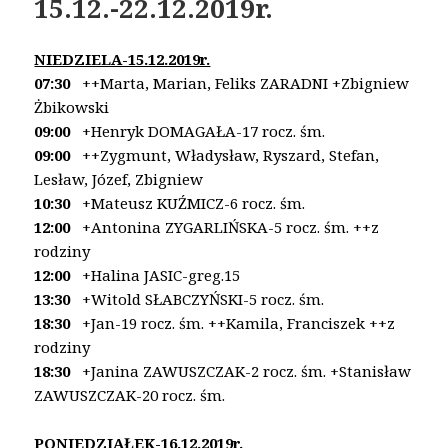
15.12.-22.12.2019r.
NIEDZIELA-15.12.2019r.
07:30
++Marta, Marian, Feliks ZARADNI
+Zbigniew
Żbikowski
09:00
+Henryk DOMAGAŁA-17 rocz. śm.
09:00
++Zygmunt, Władysław, Ryszard, Stefan,
Lesław,
Józef, Zbigniew
10:30
+Mateusz KUŹMICZ-6 rocz. śm.
12:00
+Antonina ZYGARLIŃSKA-5 rocz. śm. ++z
rodziny
12:00
+Halina JASIC-greg.15
13:30
+Witold SŁABCZYŃSKI-5 rocz. śm.
18:30
+Jan-19 rocz. śm. ++Kamila, Franciszek ++z
rodziny
18:30
+Janina ZAWUSZCZAK-2 rocz. śm.
+Stanisław
ZAWUSZCZAK-20 rocz. śm.
PONIEDZIAŁEK-16.12.2019r.