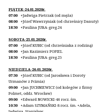
PIĄTEK-24.01.2020r.
07:00
+Jadwiga Pietrzak (od męża)
08:00
+Józef Wawrzyniak (od chrześnicy Danuty)
18:30
+Paulina JURA-greg.24
SOBOTA-25.01.2020r.
07:00
+Józef KUBIC (od chrześniaka z rodziną)
08:00
+Jan Kazimierz POPIEL
18:30
+Paulina JURA-greg.25
NIEDZIELA-26.01.2020r.
07:30
+Józef KUBIC (od Jarosława i Doroty
Urmanów z Pcimia)
09:00
+Jan JUCHNIEWICZ (od kolegów z firmy
Polmet, oddz. Wrocław)
09:00
+Edward NOWICKI-46 rocz. śm.
10:30
+Adam SZYMAŃSKI-8 rocz. śm. +Adela,
Jadwiga, Stanisław