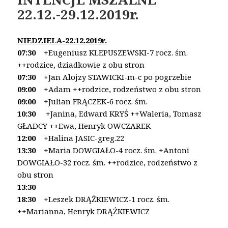
22.12.-29.12.2019r.
NIEDZIELA-22.12.2019r.
07:30
+Eugeniusz KLEPUSZEWSKI-7 rocz. śm.
++rodzice, dziadkowie z obu stron
07:30
+Jan Alojzy STAWICKI-m-c po pogrzebie
09:00
+Adam ++rodzice, rodzeństwo z obu stron
09:00
+Julian FRĄCZEK-6 rocz. śm.
10:30
+Janina, Edward KRYŚ ++Waleria, Tomasz
GŁADCY ++Ewa, Henryk OWCZAREK
12:00
+Halina JASIC-greg.22
13:30
+Maria DOWGIAŁO-4 rocz. śm.
+Antoni
DOWGIAŁO-32 rocz. śm.
++rodzice, rodzeństwo z
obu stron
13:30
18:30
+Leszek DRĄŻKIEWICZ-1 rocz. śm.
++Marianna, Henryk DRĄŻKIEWICZ