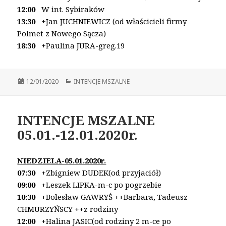
12:00
W int. Sybiraków
13:30
+Jan JUCHNIEWICZ (od właścicieli firmy
Polmet z Nowego Sącza)
18:30
+Paulina JURA-greg.19
Opublikowano
12/01/2020
Kategorie
INTENCJE MSZALNE
INTENCJE MSZALNE
05.01.-12.01.2020r.
NIEDZIELA-05.01.2020r.
07:30
+Zbigniew DUDEK(od przyjaciół)
09:00
+Leszek LIPKA-m-c po pogrzebie
10:30
+Bolesław GAWRYŚ
++Barbara, Tadeusz
CHMURZYŃSCY ++z rodziny
12:00
+Halina JASIC(od rodziny 2 m-ce po