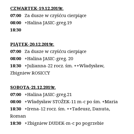
CZWARTEK-19.12.2019r.
07:00
Za dusze w czyśćcu cierpiące
08:00
+Halina JASIC-greg.19
18:30
PIĄTEK-20.12.2019r.
07:00
Za dusze w czyśćcu cierpiące
08:00
+Halina JASIC-greg. 20
18:30
+Julianna-22 rocz. śm.
++Władysław,
Zbigniew ROSICCY
SOBOTA-21.12.2019r.
07:00
+Halina JASIC-greg.21
08:00
+Władysław STOŻEK-11 m-c po śm. +Maria
18:30
+Irena-12 rocz. śm. ++Tadeusz, Danuta,
Roman
18:30
+Zbigniew DUDEK-m-c po pogrzebie