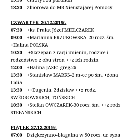
18:30
Zbiorowa do MB Nieustającej Pomocy
CZWARTEK-26.12.2019r.
07:30
+ks. Prałat Józef MIELCZAREK
09:00
+Marianna BRZUKOWSKA-20 rocz. śm.
+Halina POLSKA
10:30
+Szczepan z racji imienin, rodzice i
rodzeństwo z obu stron ++z ich rodzin
12:00
+Halina JASIC-greg.26
13:30
+Stanisław MARKS-2 m-ce po śm. +żona
Lidia
13:30
++Eugenia, Zdzisław
++z rodz.
SWĘDROWSKICH, TOŃSKICH
18:30
+Stefan OWCZAREK-30 rocz. śm. ++z rodz
STEFAŃSKICH
PIĄTEK-27.12.2019r.
07:00
Dziękczynno-błagalna w 50 rocz. ur. syna