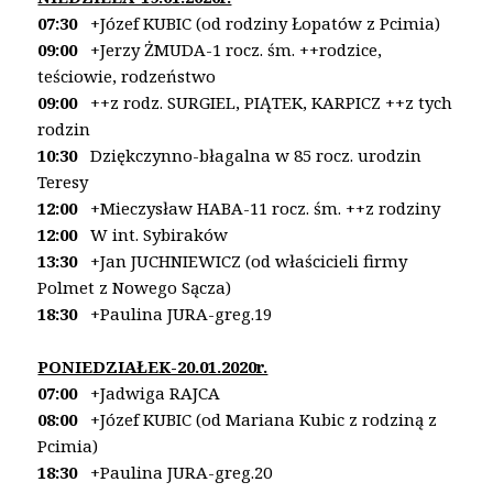
07:30
+Józef KUBIC (od rodziny Łopatów z Pcimia)
09:00
+Jerzy ŻMUDA-1 rocz. śm.
++rodzice,
teściowie, rodzeństwo
09:00
++z rodz. SURGIEL, PIĄTEK, KARPICZ
++z tych
rodzin
10:30
Dziękczynno-błagalna w 85 rocz. urodzin
Teresy
12:00
+Mieczysław HABA-11 rocz. śm. ++z rodziny
12:00
W int. Sybiraków
13:30
+Jan JUCHNIEWICZ (od właścicieli firmy
Polmet z Nowego Sącza)
18:30
+Paulina JURA-greg.19
PONIEDZIAŁEK-20.01.2020r.
07:00
+Jadwiga RAJCA
08:00
+Józef KUBIC (od Mariana Kubic z rodziną z
Pcimia)
18:30
+Paulina JURA-greg.20