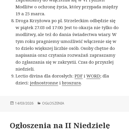
Modlitw o ochronę życia, który przypada między
19 a 25 marca.
Droga Krzyżowa po pl. Strzeleckim odbędzie się
w piątek 27.03 od 17:00. Jest to okazja nie tylko do
modlitwy, ale też do dania świadectwa wiary. W
tym roku pragniemy umożliwić włączenie się w
to dzieło większej liczbie osób. Osoby chętne do
napisania oraz czytania rozważań zapraszamy
do zgłaszania się w zakrystii. Czas do przyszłej
niedzieli.
Lectio divina dla dorosłych:
PDF
i
WORD
; dla
dzieci:
jednostronne
i
broszura
.
Opublikowano
14/03/2026
Kategorie
OGŁOSZENIA
Ogłoszenia na II Niedzielę