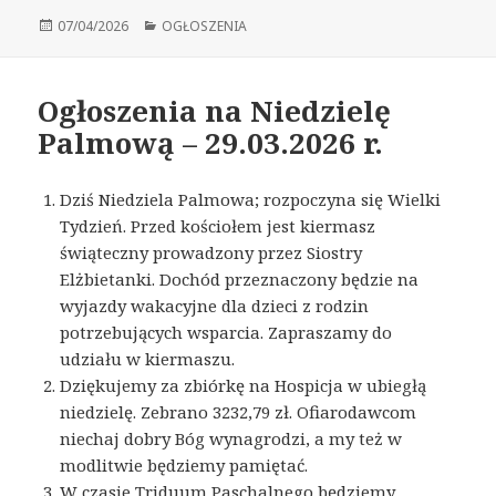
Opublikowano
07/04/2026
Kategorie
OGŁOSZENIA
Ogłoszenia na Niedzielę
Palmową – 29.03.2026 r.
Dziś Niedziela Palmowa; rozpoczyna się Wielki
Tydzień. Przed kościołem jest kiermasz
świąteczny prowadzony przez Siostry
Elżbietanki. Dochód przeznaczony będzie na
wyjazdy wakacyjne dla dzieci z rodzin
potrzebujących wsparcia. Zapraszamy do
udziału w kiermaszu.
Dziękujemy za zbiórkę na Hospicja w ubiegłą
niedzielę. Zebrano 3232,79 zł. Ofiarodawcom
niechaj dobry Bóg wynagrodzi, a my też w
modlitwie będziemy pamiętać.
W czasie Triduum Paschalnego będziemy