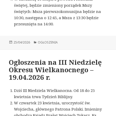
świętej, będzie zmieniony porządek Mszy
świętych: Msza pierwszokomunijna będzie na
10:30, następna o 12:45, a Msza z 13:30 będzie
przesunięta na 14:00.
Opublikowano
25/04/2026
Kategorie
OGŁOSZENIA
Ogłoszenia na III Niedzielę
Okresu Wielkanocnego –
19.04.2026 r.
Dziś III Niedziela Wielkanocna. Od 18 do 25
kwietnia trwa Tydzień Biblijny.
W czwartek 23 kwietnia, uroczystość św.
Wojciecha, głównego Patrona Polski. Imieniny
obchodzą Ksiądz Prałat Wojciech Tokarz, Ks.