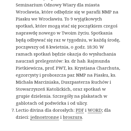
Seminarium Odnowy Wiary dla miasta
Wrocławia, które odbędzie się w parafii NMP na
Piasku we Wrocławiu. To 9 wyjątkowych
spotkań, które mogą stać się początkiem czegoś
naprawdę nowego w Twoim życiu. Spotkania
będą odbywać się raz w tygodniu, w każdą środę,
począwszy od 8 kwietnia, o godz. 18:30. W
ramach spotkań będzie okazja do wysłuchania
nauczań prelegentów: ks. dr hab. Rajmunda
Pietkiewicza, prof. PWT, ks. Krystiana Charchuta,
egzorcysty i proboszcza par. NMP na Piasku, ks.
Michała Marciniaka, Duszpasterza Ruchów i
Stowarzyszeń Katolickich, oraz spotkań w
grupie dzielenia. Szczegóły na plakatach w
gablotach od podwórka i od ulicy.
Lectio divina dla dorosłych:
PDF
i
WORD
; dla
dzieci:
jednostronne
i
broszura
.