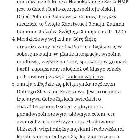
miesiąca dzień ku czci Niepokalanego Serca NMP.
Jest to dzień Flagi Rzeczypospolitej Polskiej.
Dzień Polonii i Polaków za Granicą. Przyszła
niedziela to Święto Konstytucji 3 maja. Zmiana
tajemnic Różańca Świętego 3 maja o godz. 17:45.
Młodzieżowy wyjazd na Górę Ślężę,
organizowany przez ks. Piotra, odbędzie się w
sobotę 16 maja. W planie integracja, wspólna
modlitwa, wejście na Górę, spotkania w grupach
i grill. Zapraszamy młodzież od klasy 5 szkoły
podstawowej wzwyż.
Link do zapisów
.
9 maja odbędzie się pielgrzymka mężczyzn
Dolnego Ślaska do Krzeszowa. Jest to oddolna
inicjatywa dolnośląskich świeckich o
charakterze międzydiecezjalnym oraz
ponadwspólnotowym. Głównym celem jest
ewangelizacja mężczyzn oraz zbudowanie
bliższych więzi między męskimi środowiskami
katolickimi na Dolnym Śląsku. Zaproszeni są