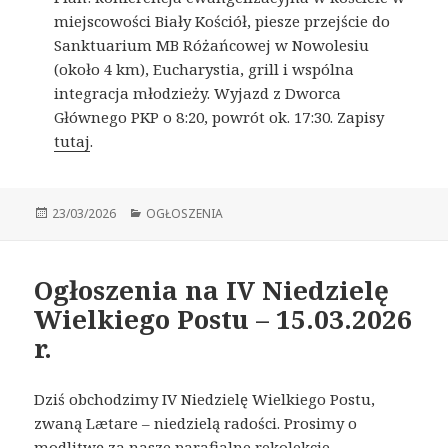
miejscowości Biały Kościół, piesze przejście do
Sanktuarium MB Różańcowej w Nowolesiu
(około 4 km), Eucharystia, grill i wspólna
integracja młodzieży. Wyjazd z Dworca
Głównego PKP o 8:20, powrót ok. 17:30. Zapisy
tutaj
.
Opublikowano
23/03/2026
Kategorie
OGŁOSZENIA
Ogłoszenia na IV Niedzielę
Wielkiego Postu – 15.03.2026
r.
Dziś obchodzimy IV Niedzielę Wielkiego Postu,
zwaną Lætare – niedzielą radości. Prosimy o
modlitwę za nasze parafialne rekolekcje