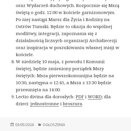
oraz Wydarzeń duchowych. Rozpocznie się Mszą
świętą o godz. 12:00 w kościele garnizonowym.
Po niej nastąpi Marsz dla Życia i Rodziny na
Ostrów Tumski. Będzie to okazja do wspólnej
modlitwy, integracji, zapoznania się z
działalnością licznych organizacji Archidiecezji
oraz inspiracja w poszukiwaniu własnej misji w
kościele.
W niedzielę 10 maja, z powodu I Komunii
świętej, będzie zmieniony porządek Mszy
świętych: Msza pierwszokomunijna będzie na
10:30, następna o 12:45, a Msza z 13:30 będzie
przesunięta na 14:00.
Lectio divina dla dorosłych:
PDF
i
WORD
; dla
dzieci:
jednostronne
i
broszura
.
Opublikowano
03/05/2026
Kategorie
OGŁOSZENIA