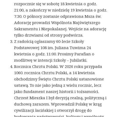
rozpocznie się w sobotę 18 kwietnia o godz.
21:00, a zakończy w niedzielę 19 kwietnia o godz.
7:30. O północy zostanie odprawiona Msza św.
Adorację prowadzi Wspólnota Najświętszego
Sakramentu i Niepokalanej. Wejście na adorację
tylko drzwiami od strony podwórza.
Z radością ogłaszamy 60-lecie Szkoły
Podstawowej 108 im. Juliana Tuwima 24
kwietnia o godz. 11:00. Prosimy Parafian o
modlitwę w intencji Szkoły – Jubilatki.
Rocznica Chrztu Polski. W 2026 roku przypada
1060. rocznica Chrztu Polski, a 14 kwietnia
obchodzimy Święto Chrztu Polski ustanowione
ustawą. To nie jako jedną z wielu rocznic, lecz
jako fundament naszej historii i tożsamości.
Chrzest Mieszka I był decyzją realną, polityczną i
duchową zarazem. Wprowadził Polskę w krąg
cywilizacji łacińskiej i otworzył drogę do
budowania państwowości, kultury i wspólnoty