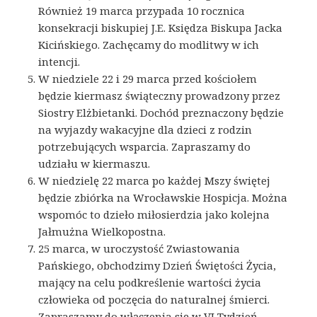
Również 19 marca przypada 10 rocznica
konsekracji biskupiej J.E. Księdza Biskupa Jacka
Kicińskiego. Zachęcamy do modlitwy w ich
intencji.
W niedziele 22 i 29 marca przed kościołem
będzie kiermasz świąteczny prowadzony przez
Siostry Elżbietanki. Dochód preznaczony będzie
na wyjazdy wakacyjne dla dzieci z rodzin
potrzebujących wsparcia. Zapraszamy do
udziału w kiermaszu.
W niedzielę 22 marca po każdej Mszy świętej
będzie zbiórka na Wrocławskie Hospicja. Można
wspomóc to dzieło miłosierdzia jako kolejna
Jałmużna Wielkopostna.
25 marca, w uroczystość Zwiastowania
Pańskiego, obchodzimy Dzień Świętości Życia,
mający na celu podkreślenie wartości życia
człowieka od poczęcia do naturalnej śmierci.
Zapraszamy do włączenia się w VI Tydzień