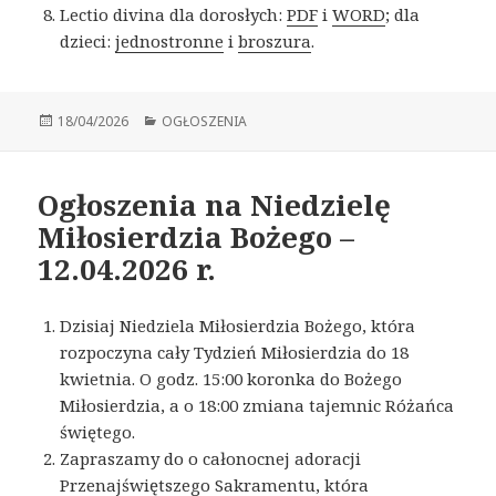
Lectio divina dla dorosłych:
PDF
i
WORD
; dla
dzieci:
jednostronne
i
broszura
.
Opublikowano
18/04/2026
Kategorie
OGŁOSZENIA
Ogłoszenia na Niedzielę
Miłosierdzia Bożego –
12.04.2026 r.
Dzisiaj Niedziela Miłosierdzia Bożego, która
rozpoczyna cały Tydzień Miłosierdzia do 18
kwietnia. O godz. 15:00 koronka do Bożego
Miłosierdzia, a o 18:00 zmiana tajemnic Różańca
świętego.
Zapraszamy do o całonocnej adoracji
Przenajświętszego Sakramentu, która